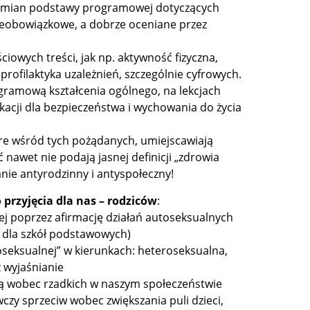
e zmian podstawy programowej dotyczących
ieobowiązkowe, a dobrze oceniane przez
owych treści, jak np. aktywność fizyczna,
profilaktyka uzależnień, szczególnie cyfrowych.
gramową kształcenia ogólnego, na lekcjach
ukacji dla bezpieczeństwa i wychowania do życia
re wśród tych pożądanych, umiejscawiają
 nawet nie podają jasnej definicji „zdrowia
nie antyrodzinny i antyspołeczny!
 przyjęcia dla nas – rodziców
:
owej poprzez afirmację działań autoseksualnych
a dla szkół podstawowych)
hoseksualnej” w kierunkach: heteroseksualna,
z wyjaśnianie
ką wobec rzadkich w naszym społeczeństwie
y sprzeciw wobec zwiększania puli dzieci,