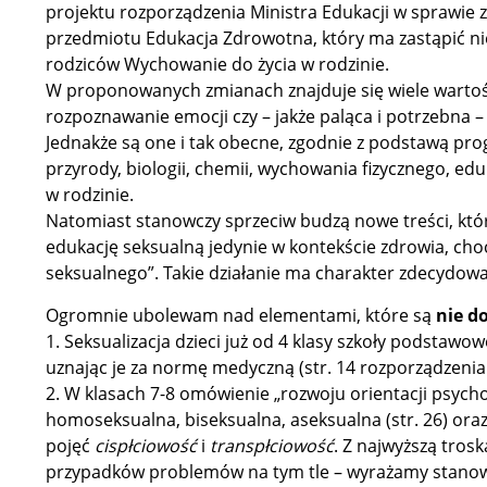
projektu rozporządzenia Ministra Edukacji w sprawi
przedmiotu Edukacja Zdrowotna, który ma zastąpić n
rodziców Wychowanie do życia w rodzinie.
W proponowanych zmianach znajduje się wiele wartości
rozpoznawanie emocji czy – jakże paląca i potrzebna – 
Jednakże są one i tak obecne, zgodnie z podstawą pro
przyrody, biologii, chemii, wychowania fizycznego, ed
w rodzinie.
Natomiast stanowczy sprzeciw budzą nowe treści, któ
edukację seksualną jedynie w kontekście zdrowia, choć
seksualnego”. Takie działanie ma charakter zdecydowa
Ogromnie ubolewam nad elementami, które są
nie do
1.⁠ ⁠Seksualizacja dzieci już od 4 klasy szkoły podstaw
uznając je za normę medyczną (str. 14 rozporządzeni
2.⁠ ⁠W klasach 7-8 omówienie „rozwoju orientacji psyc
homoseksualna, biseksualna, aseksualna (str. 26) ora
pojęć
cispłciowość
i
transpłciowość
. Z najwyższą tros
przypadków problemów na tym tle – wyrażamy stanowcz