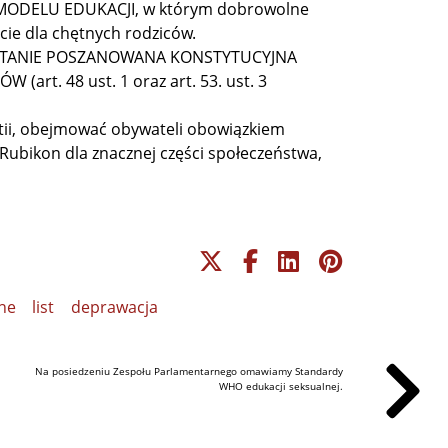
ODELU EDUKACJI, w którym dobrowolne
ie dla chętnych rodziców.
OSTANIE POSZANOWANA KONSTYTUCYJNA
. 48 ust. 1 oraz art. 53. ust. 3
stii, obejmować obywateli obowiązkiem
 Rubikon dla znacznej części społeczeństwa,
ne
list
deprawacja
Na posiedzeniu Zespołu Parlamentarnego omawiamy Standardy
WHO edukacji seksualnej.