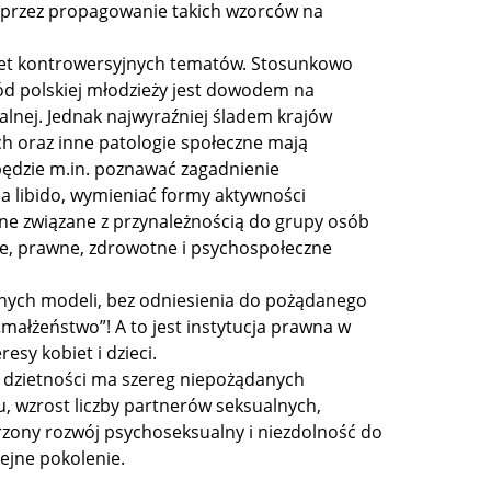
oprzez propagowanie takich wzorców na
pakiet kontrowersyjnych tematów. Stosunkowo
d polskiej młodzieży jest dowodem na
lnej. Jednak najwyraźniej śladem krajów
ch oraz inne patologie społeczne mają
będzie m.in. poznawać zagadnienie
a libido, wymieniać formy aktywności
zne związane z przynależnością do grupy osób
zne, prawne, zdrowotne i psychospołeczne
óżnych modeli, bez odniesienia do pożądanego
„małżeństwo”! A to jest instytucja prawna w
esy kobiet i dzieci.
 i dzietności ma szereg niepożądanych
u, wzrost liczby partnerów seksualnych,
zony rozwój psychoseksualny i niezdolność do
ejne pokolenie.