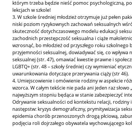
którym trzeba będzie nieść pomoc psychologiczną, p
lekcjach w szkole!
3.⁠ ⁠W szkole średniej młodzież otrzymuje już pełen 
niski poziom ryzykownych zachowań seksualnych wśró
skuteczność dotychczasowego modelu edukacji seksua
zachodnich przestępczość seksualna i ciąże małoletni
wzrosnąć, bo młodzież od przyszłego roku szkolnego 
przyjemności seksualnej, dowiadywać się, co wpływa n
seksualnej (str. 47), omawiać kwestie prawne i społec
LGBTQ+ (str. 48 – szkoły średnie) czy wymieniać etyc
uwarunkowania dotyczące przerywania ciąży (str 46).
4.⁠ ⁠Umiejscowienie i omówienie rodziny w aspekcie r
wzorca. W całym tekście nie pada ani jeden raz słowo 
najwyższym stopniu będąca w stanie zabezpieczyć inter
Odrywanie seksualności od kontekstu relacji, rodziny
następstw: kryzys demograficzny, prymitywizacja seks
epidemia chorób przenoszonych drogą płciową, zabur
podjęcia roli dojrzałego obywatela wychowującego kol