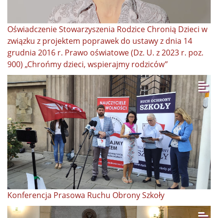
Oświadczenie Stowarzyszenia Rodzice Chronią Dzieci w
związku z projektem poprawek do ustawy z dnia 14
grudnia 2016 r. Prawo oświatowe (Dz. U. z 2023 r. poz.
900) „Chrońmy dzieci, wspierajmy rodziców”
Konferencja Prasowa Ruchu Obrony Szkoły