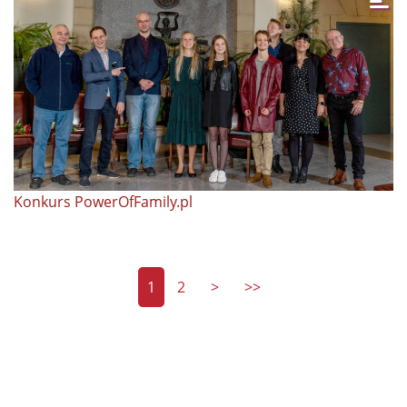
Konkurs PowerOfFamily.pl
1
2
>
>>